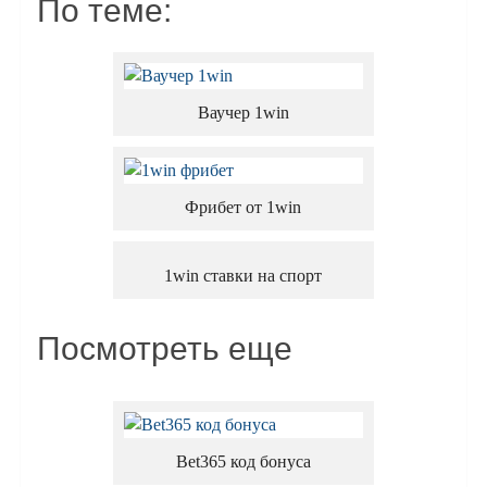
По теме:
Ваучер 1win
Фрибет от 1win
1win ставки на спорт
Посмотреть еще
Bet365 код бонуса