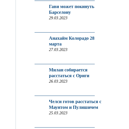
Гави может покинуть
Барселону
29.03.2023
Анахайм Колорадо 28
марта
27.03.2023
Милан собирается
расстаться с Ориги
26.03.2023
Челси готов расстаться с
Маунтом и Пулишичем
25.03.2023