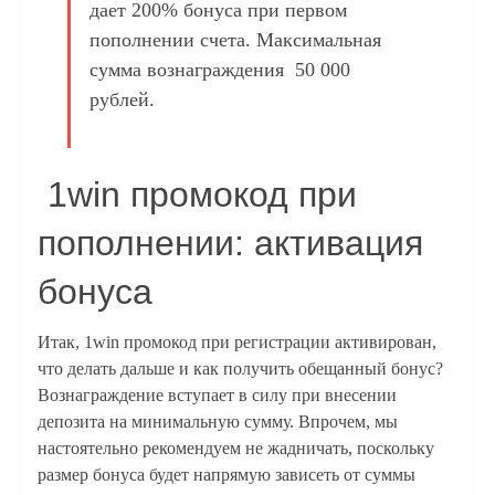
дает 200% бонуса при первом
пополнении счета. Максимальная
сумма вознаграждения 50 000
рублей.
1win промокод при
пополнении: активация
бонуса
Итак, 1win промокод при регистрации активирован,
что делать дальше и как получить обещанный бонус?
Вознаграждение вступает в силу при внесении
депозита на минимальную сумму. Впрочем, мы
настоятельно рекомендуем не жадничать, поскольку
размер бонуса будет напрямую зависеть от суммы