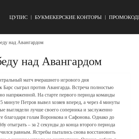
ЦУПИС
БУКМЕКЕРСКИЕ КОНТОРЫ
ПРОМОКОД
беду над Авангардом
беду над Авангардом
ентральный матч вчерашнего игрового дня
 Барс сыграл против Авангарда. Встреча полностью
чно напряженной. На старте первого периода команды
 минуте Петров вывел хозяев вперед, а через 4 минуты
ные выглядели лучше своего соперника и заслуженно
е благодаря голам Воронкова и Сафонова. Однако до
бу отыграть – за 2 секунды до конца второго периода
учился равным. Ястребы пытались снова восстановить