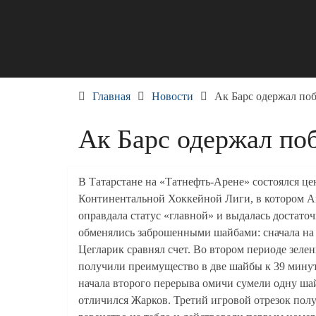
Skip
to
content
Главная
Новости
Ак Барс одержал по
Ак Барс одержал по
В Татарстане на «Татнефть-Арене» состоялся ц
Континентальной Хоккейной Лиги, в котором Ак
оправдала статус «главной» и выдалась достато
обменялись заброшенными шайбами: сначала на 5
Цегларик сравнял счет. Во втором периоде зеле
получили преимущество в две шайбы к 39 минут
начала второго перерыва омичи сумели одну шай
отличился Жарков. Третий игровой отрезок пол