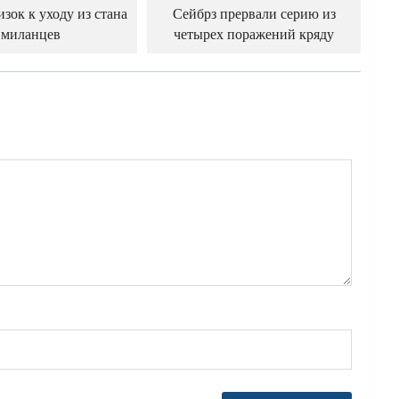
зок к уходу из стана
Сейбрз прервали серию из
миланцев
четырех поражений кряду
й