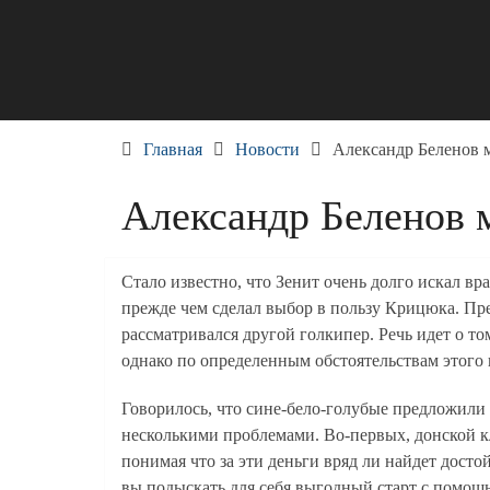
Skip
to
content
Главная
Новости
Александр Беленов м
Александр Беленов м
Стало известно, что Зенит очень долго искал вр
прежде чем сделал выбор в пользу Крицюка. Пр
рассматривался другой голкипер. Речь идет о то
однако по определенным обстоятельствам этого 
Говорилось, что сине-бело-голубые предложили Р
несколькими проблемами. Во-первых, донской кл
понимая что за эти деньги вряд ли найдет дост
вы подыскать для себя выгодный старт с помощ