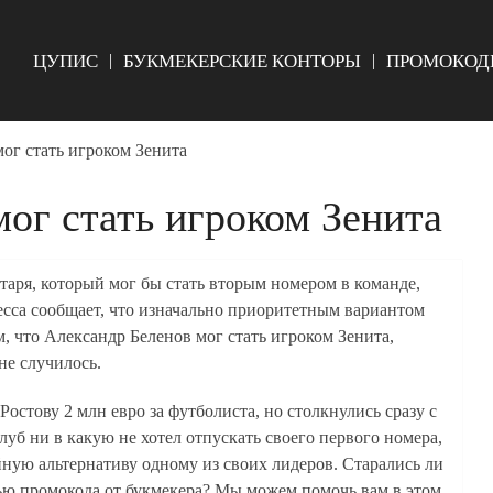
ЦУПИС
БУКМЕКЕРСКИЕ КОНТОРЫ
ПРОМОКОД
ог стать игроком Зенита
ог стать игроком Зенита
атаря, который мог бы стать вторым номером в команде,
есса сообщает, что изначально приоритетным вариантом
м, что Александр Беленов мог стать игроком Зенита,
не случилось.
остову 2 млн евро за футболиста, но столкнулись сразу с
уб ни в какую не хотел отпускать своего первого номера,
ойную альтернативу одному из своих лидеров. Старались ли
ью промокода от букмекера? Мы можем помочь вам в этом,