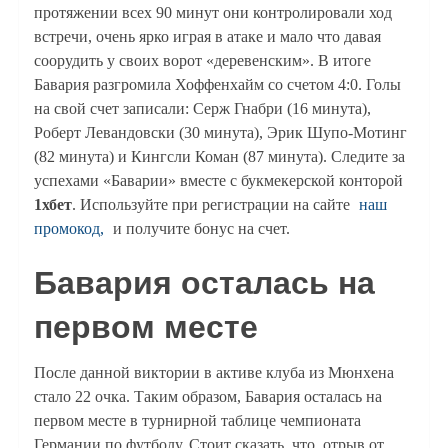
протяжении всех 90 минут они контролировали ход
встречи, очень ярко играя в атаке и мало что давая
соорудить у своих ворот «деревенским». В итоге
Бавария разгромила Хоффенхайм со счетом 4:0. Голы
на свой счет записали: Серж Гнабри (16 минута),
Роберт Левандовски (30 минута), Эрик Шупо-Мотинг
(82 минута) и Кингсли Коман (87 минута). Следите за
успехами «Баварии» вместе с букмекерской конторой
1хбет
. Используйте при регистрации на сайте
наш
промокод,
и получите бонус на счет.
Бавария осталась на
первом месте
После данной виктории в активе клуба из Мюнхена
стало 22 очка. Таким образом, Бавария осталась на
первом месте в турнирной таблице чемпионата
Германии по футболу. Стоит сказать, что, отрыв от