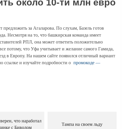
ить около 10-ти млн евро
т предложить за Агаларова. По слухам, Базель готов
рда. Несмотря на то, что башкирская команда имеет
ставителей РПЛ, она может ответить положительно
се потому, что Уфа учитывает и желание самого Гамида,
езд в Европу. На нашем сайте появился отличный вариант
по ссылке и изучайте подробности о
промокоде —
верен, что наработал
Тампа на своем льду
динке с Биволом