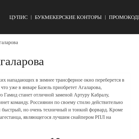
ЦУПИС
БУКМЕКЕРСКИЕ КОНТОРЫ
ПРОМОКОД
галарова
Агаларова
их нападающих в зимнее трансферное окно переберется в
что уже в январе Базель приобретет Агаларова,
то Гамид станет отличной заменой Артуру Кабралу,
инет команду. Россиянин по своему стилю действительно
й быстрый, но очень техничный и тонкий форвард. Кроме
 дагестанца, являющегося лучшим снайпером РПЛ на