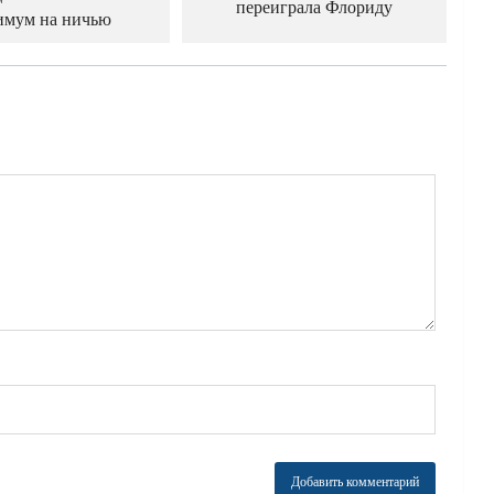
переиграла Флориду
имум на ничью
й