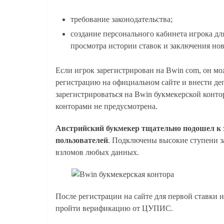
требование законодательства;
создание персонального кабинета игрока д
просмотра истории ставок и заключения но
Если игрок зарегистрирован на Bwin com, он м
регистрацию на официальном сайте и внести де
зарегистрироваться на Bwin букмекерской конт
конторами не предусмотрена.
Австрийский букмекер тщательно подошел к 
пользователей
. Подключены высокие ступени з
взломов любых данных.
После регистрации на сайте для первой ставки 
пройти верификацию от ЦУПИС.