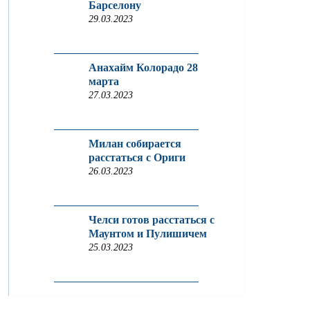
Барселону
29.03.2023
Анахайм Колорадо 28
марта
27.03.2023
Милан собирается
расстаться с Ориги
26.03.2023
Челси готов расстаться с
Маунтом и Пулишичем
25.03.2023