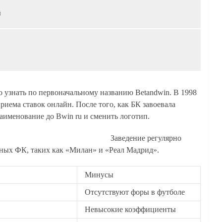
й
о узнать по первоначальному названию Betandwin. В 1998
риема ставок онлайн. После того, как БК завоевала
аименование до Bwin ru и сменить логотип.
Заведение регулярно
ных ФК, таких как «Милан» и «Реал Мадрид».
Минусы
Отсутствуют форы в футболе
Невысокие коэффициенты