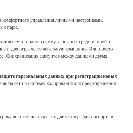
ля комфортного управления личными настройками,
вых пари.
ожет вывести полную сумму денежных средств, пройти
позит для игры через легальную компанию. Или просто
оре. Синхронизация аккаунтов между данными двумя
защите персональных данных при регистрации новых
ащиты сети и системы кодирования для предотвращения
игроку достаточно загрузить две фотографии паспорта и