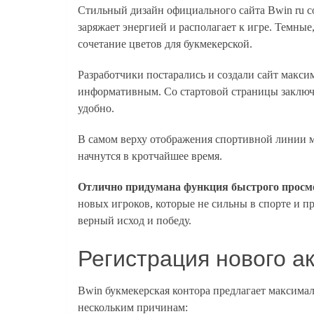
Стильный дизайн официального сайта Bwin ru с
заряжает энергией и располагает к игре. Темн
сочетание цветов для букмекерской.
Разработчики постарались и создали сайт макси
информативным. Со стартовой страницы заключи
удобно.
В самом верху отображения спортивной линии 
начнутся в кротчайшее время.
Отлично придумана функция быстрого просмо
новых игроков, которые не сильны в спорте и пр
верный исход и победу.
Регистрация нового а
Bwin букмекерская контора предлагает максима
нескольким причинам: