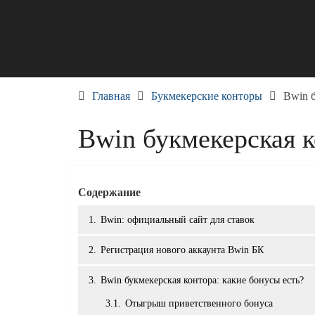
Skip
to
content
Главная
Букмекерские конторы
Bwin 
Bwin букмекерская 
Содержание
1.
Bwin: официальный сайт для ставок
2.
Регистрация нового аккаунта Bwin БК
3.
Bwin букмекерская контора: какие бонусы есть?
3.1.
Отыгрыш приветственного бонуса