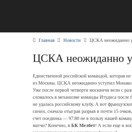
Skip
to
content
Главная
Новости
ЦСКА неожиданно у
ЦСКА неожиданно у
Единственной российской командой, которая не 
из Москвы. ЦСКА неожиданно уступил Монако. Н
Уже после первой четверти москвичи вели с разн
сломалось в механизме команды Итудиса после 
не удалась российскому клубу. А вот французско
синих, сначала отыграв разрыв в почти 15 очков
счет поединка — 97:80 не в пользу нашей кома
матчи? Конечно, в
БК Мелбет
! А если еще и во