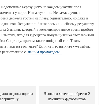
 Подопечные Березуцкого на каждом участке поля
 моменты у ворот Нигматуллина. Не самая лучшая
ремя держала гостей на плаву. Удивительно, но даже в
ы один гол. Все уже приближалось к ничейному результату
 стал Языджи, который в компенсированное время пробил
 Отметим, что для турецкого полузащитника этот забитый
абил Спартаку, причем также победный гол. Таким
ить пари на этот матч? Если нет, то начните уже сейчас,
а регистрацию с
нашим промокодом.
дали от дома одолел
Ньюкасл хочет приобрести 2
алернитану
именитых футболистов