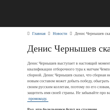
Skip
to
content
Главная
Новости
Денис Чернышев сказ
Денис Чернышев сказ
Денис Чернышев выступает в настоящий момент
квалификации отборочного тура к матчам Чемп
сборной. Денис Чернышев сказал, что сборная не
новым составом может добыть победу, обыграть 
своим русским коллегам, поэтому по его словам
защитить имя своей страны. Не забывайте про в
промокоду.
Рад, что болельщики будут на стадионе