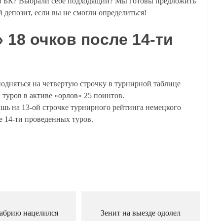
в БК? Выбрали себе подходящий? Мы готовы предложить
 депозит, если вы не смогли определиться!
 18 очков после 14-ти
одняться на четвертую строчку в турнирной таблице
туров в активе «орлов» 25 поинтов.
ишь на 13-ой строчке турнирного рейтинга немецкого
е 14-ти проведенных туров.
абрию нацелился
Зенит на выезде одолел