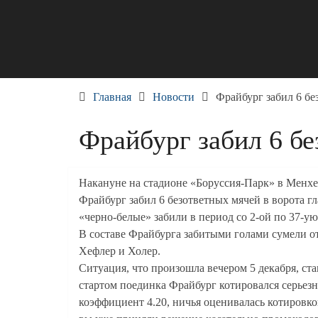
Skip
to
content
Главная
Новости
Фрайбург забил 6 бе
Фрайбург забил 6 бе
Накануне на стадионе «Боруссия-Парк» в Менх
Фрайбург забил 6 безответных мячей в ворота г
«черно-белые» забили в период со 2-ой по 37-у
В составе Фрайбурга забитыми голами сумели о
Хефлер и Холер.
Ситуация, что произошла вечером 5 декабря, ст
стартом поединка Фрайбург котировался серьез
коэффициент 4.20, ничья оценивалась котировкой