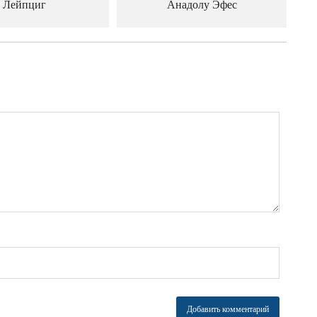
Лейпциг
Анадолу Эфес
й