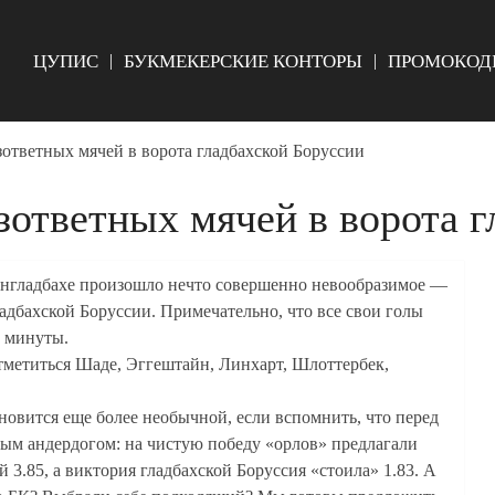
ЦУПИС
БУКМЕКЕРСКИЕ КОНТОРЫ
ПРОМОКОД
зответных мячей в ворота гладбахской Боруссии
зответных мячей в ворота 
енгладбахе произошло нечто совершенно невообразимое —
ладбахской Боруссии. Примечательно, что все свои голы
ю минуты.
тметиться Шаде, Эггештайн, Линхарт, Шлоттербек,
ановится еще более необычной, если вспомнить, что перед
ным андердогом: на чистую победу «орлов» предлагали
 3.85, а виктория гладбахской Боруссия «стоила» 1.83. А