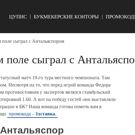
ЦУПИС
БУКМЕКЕРСКИЕ КОНТОРЫ
ПРОМОКОД
м поле сыграл с Антальяспором
м поле сыграл с Антальясп
татусный матч 19-го тура местного чемпионата. Там
ром. Несмотря на то, что перед игрой команда Федора
м противостояния у экспертов являлся стамбульский
отировкой 1.60. А вот на победу гостей они выставляли
трации в БК? Наша команда готова помочь вам в
мощи
промокода –
1хставка
.
 Антальяспор