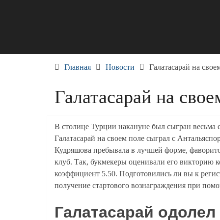
Skip
to
content
Главная
Новости
Галатасарай на свое
Галатасарай на свое
В столице Турции накануне был сыгран весьма с
Галатасарай на своем поле сыграл с Антальяспо
Кудряшова пребывала в лучшей форме, фаворито
клуб. Так, букмекеры оценивали его викторию к
коэффициент 5.50. Подготовились ли вы к регис
получение стартового вознаграждения при по
Галатасарай одолел