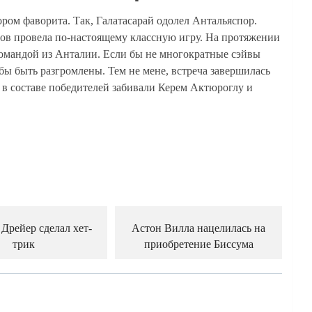
ором фаворита. Так, Галатасарай одолел Антальяспор.
ров провела по-настоящему классную игру. На протяжении
омандой из Анталии. Если бы не многократные сэйвы
ы быть разгромлены. Тем не мене, встреча завершилась
то в составе победителей забивали Керем Актюроглу и
Дрейер сделал хет-
Астон Вилла нацелилась на
трик
приобретение Биссума
й