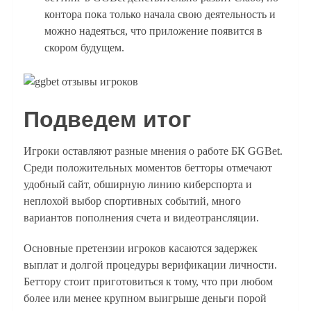
контора пока только начала свою деятельность и
можно надеяться, что приложение появится в
скором будущем.
Подведем итог
Игроки оставляют разные мнения о работе БК GGBet.
Среди положительных моментов бетторы отмечают
удобный сайт, обширную линию киберспорта и
неплохой выбор спортивных событий, много
вариантов пополнения счета и видеотрансляции.
Основные претензии игроков касаются задержек
выплат и долгой процедуры верификации личности.
Беттору стоит приготовиться к тому, что при любом
более или менее крупном выигрыше деньги порой