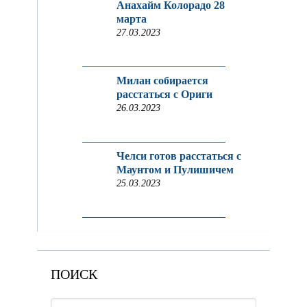
Анахайм Колорадо 28
марта
27.03.2023
Милан собирается
расстаться с Ориги
26.03.2023
Челси готов расстаться с
Маунтом и Пулишичем
25.03.2023
ПОИСК