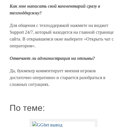
Как мне написать свой комментарий сразу в
техподдержку?
Для общения с техподдержкой нажмите на виджет
Support 24/7, который находится на главной странице
сайта. В открывшемся окне выберите «Открыть чат с
оператором».
Отвечает ли администрация на отзывы?
Да, букмекер комментирует мнения игроков
достаточно оперативно и старается разобраться в
сложных ситуациях.
По теме: