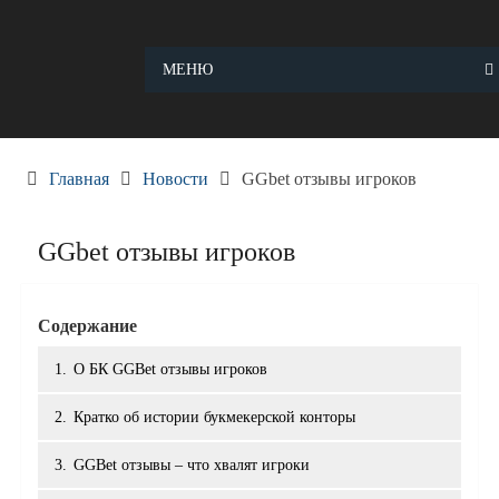
Skip
to
content
МЕНЮ
Главная
Новости
GGbet отзывы игроков
GGbet отзывы игроков
Содержание
1.
О БК GGBet отзывы игроков
2.
Кратко об истории букмекерской конторы
3.
GGBet отзывы – что хвалят игроки