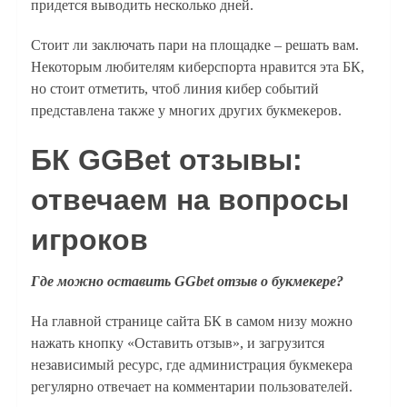
придется выводить несколько дней.
Стоит ли заключать пари на площадке – решать вам.
Некоторым любителям киберспорта нравится эта БК,
но стоит отметить, чтоб линия кибер событий
представлена также у многих других букмекеров.
БК GGBet отзывы:
отвечаем на вопросы
игроков
Где можно оставить GGbet отзыв о букмекере?
На главной странице сайта БК в самом низу можно
нажать кнопку «Оставить отзыв», и загрузится
независимый ресурс, где администрация букмекера
регулярно отвечает на комментарии пользователей.