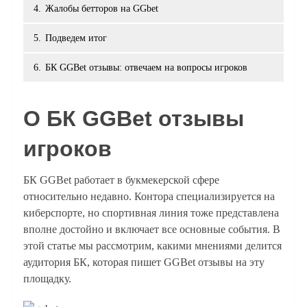
4.
Жалобы бетторов на GGbet
5.
Подведем итог
6.
БК GGBet отзывы: отвечаем на вопросы игроков
О БК
GGBet отзывы
игроков
БК GGBet работает в букмекерской сфере
относительно недавно. Контора специализируется на
киберспорте, но спортивная линия тоже представлена
вполне достойно и включает все основные события. В
этой статье мы рассмотрим, какими мнениями делится
аудитория БК, которая пишет GGBet отзывы на эту
площадку.