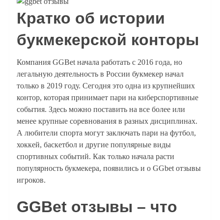
Кратко об истории
букмекерской конторы
Компания GGBet начала работать с 2016 года, но
легальную деятельность в России букмекер начал
только в 2019 году. Сегодня это одна из крупнейших
контор, которая принимает пари на киберспортивные
события. Здесь можно поставить на все более или
менее крупные соревнования в разных дисциплинах.
А любители спорта могут заключать пари на футбол,
хоккей, баскетбол и другие популярные виды
спортивных событий. Как только начала расти
популярность букмекера, появились и о GGbet отзывы
игроков.
GGBet отзывы – что