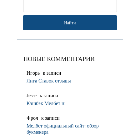
НОВЫЕ КОММЕНТАРИИ
Игорь
к записи
Лига Ставок отзывы
Jesse
к записи
Кэшбэк Мелбет ru
Фрол
к записи
Мелбет официальный сайт: обзор
букмекера