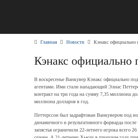
Skip
to
content
Главная
Новости
Кэнакс официально 
Кэнакс официально 
В воскресенье Ванкувер Кэнакс официально по
агентами. Ими стали нападающий Элиас Петтер
контракт на три года на сумму 7,35 миллиона до
миллиона долларов в год.
Петтерссон был задрафтован Ванкувером под но
динамичного и результативного форварда после т
запястья ограничили 22-летнего игрока всего 26
сезоне. А 21-летнему Хьюзу в прошлом году прихо