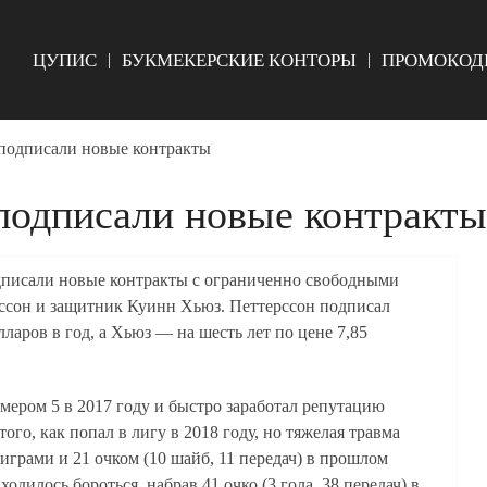
ЦУПИС
БУКМЕКЕРСКИЕ КОНТОРЫ
ПРОМОКОД
подписали новые контракты
подписали новые контракты
дписали новые контракты с ограниченно свободными
ссон и защитник Куинн Хьюз. Петтерссон подписал
лларов в год, а Хьюз — на шесть лет по цене 7,85
мером 5 в 2017 году и быстро заработал репутацию
ого, как попал в лигу в 2018 году, но тяжелая травма
 играми и 21 очком (10 шайб, 11 передач) в прошлом
дилось бороться, набрав 41 очко (3 гола, 38 передач) в