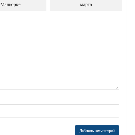
Мальорке
марта
й