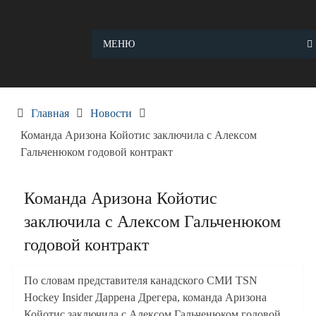
Skip
to
content
МЕНЮ
Главная
Новости
Команда Аризона Койотис заключила с Алексом
Гальченюком годовой контракт
Команда Аризона Койотис
заключила с Алексом Гальченюком
годовой контракт
По словам представителя канадского СМИ TSN
Hockey Insider Даррена Дрегера, команда Аризона
Койотис заключила с Алексом Гальченюком годовой