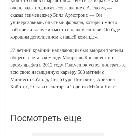
забил 19 голов и заработал 41 очко в 72 играх. «Мы
очень рады подписать соглашение с Алексом, —
сказал генменеджер Билл Армстронг. — Он
универсальный, опытный форвард, который много
работает и заслужил место в нашем составе. Он будет
хорошим дополнением к нашей команде».
27-летний крайний нападающий был выбран третьим
общего зачета в команду Монреаль Канадиенс во
время драфта в 2012 году. Гальченюк успел поиграть за
всю свою насыщенную карьеру 583 матчей с
Миннесота Уайлд, Питтсбург Пингвинз, Аризона
Койотис, Оттава Сенаторз и Торонто Мэйпл Лифс.
Посмотреть еще