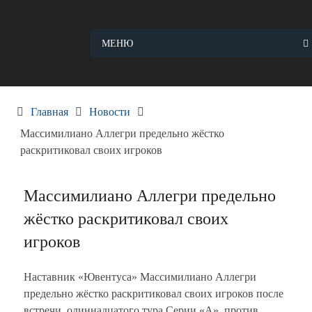
Skip
to
content
МЕНЮ
Главная
Новости
Массимилиано Аллегри предельно жёстко
раскритиковал своих игроков
Массимилиано Аллегри предельно
жёстко раскритиковал своих
игроков
Наставник «Ювентуса» Массимилиано Аллегри
предельно жёстко раскритиковал своих игроков после
встречи одиннадцатого тура Серии «А» против