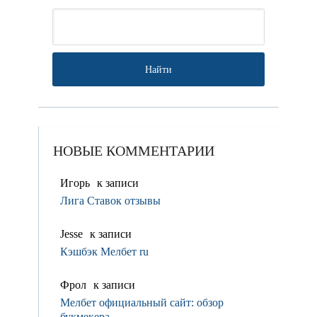
НОВЫЕ КОММЕНТАРИИ
Игорь
к записи
Лига Ставок отзывы
Jesse
к записи
Кэшбэк Мелбет ru
Фрол
к записи
Мелбет официальный сайт: обзор
букмекера