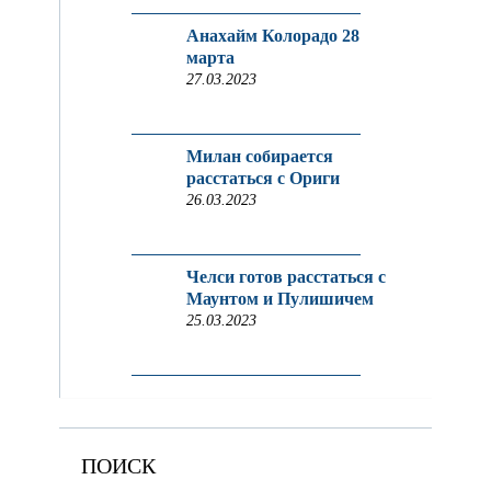
Анахайм Колорадо 28
марта
27.03.2023
Милан собирается
расстаться с Ориги
26.03.2023
Челси готов расстаться с
Маунтом и Пулишичем
25.03.2023
ПОИСК