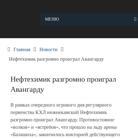
Skip
to
content
МЕНЮ
Главная
Новости
Нефтехимик разгромно проиграл Авангарду
Нефтехимик разгромно проиграл
Авангарду
В рамках очередного игрового дня регулярного
первенства КХЛ нижнекамский Нефтехимик
разгромно проиграл Авангарду. Противостояние
«волков» и «ястребов», что прошло на льду арены
«Балашиха», закончилось викторией действующего