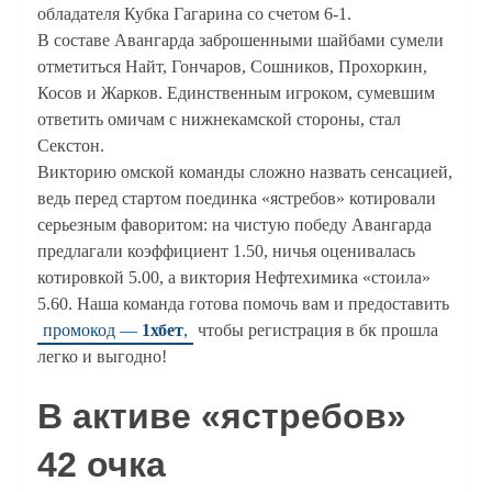
обладателя Кубка Гагарина со счетом 6-1.
В составе Авангарда заброшенными шайбами сумели
отметиться Найт, Гончаров, Сошников, Прохоркин,
Косов и Жарков. Единственным игроком, сумевшим
ответить омичам с нижнекамской стороны, стал
Секстон.
Викторию омской команды сложно назвать сенсацией,
ведь перед стартом поединка «ястребов» котировали
серьезным фаворитом: на чистую победу Авангарда
предлагали коэффициент 1.50, ничья оценивалась
котировкой 5.00, а виктория Нефтехимика «стоила»
5.60. Наша команда готова помочь вам и предоставить
промокод —
1хбет
,
чтобы регистрация в бк прошла
легко и выгодно!
В активе «ястребов»
42 очка