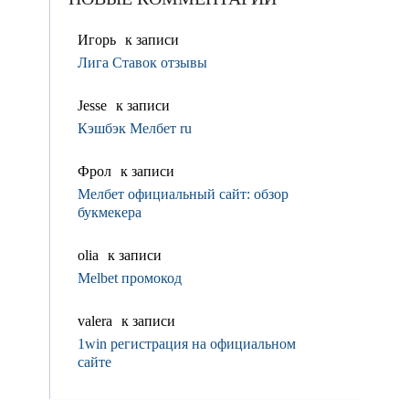
Игорь
к записи
Лига Ставок отзывы
Jesse
к записи
Кэшбэк Мелбет ru
Фрол
к записи
Мелбет официальный сайт: обзор
букмекера
olia
к записи
Melbet промокод
valerа
к записи
1win регистрация на официальном
сайте