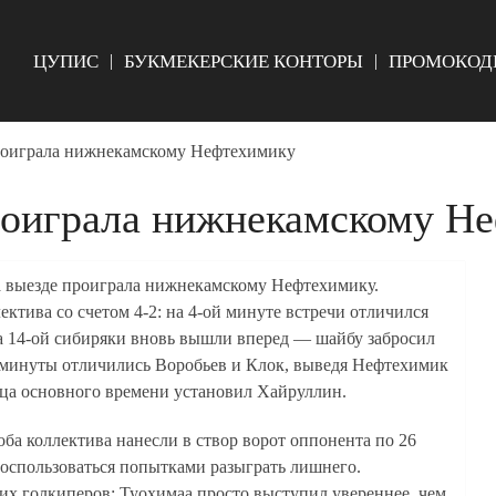
ЦУПИС
БУКМЕКЕРСКИЕ КОНТОРЫ
ПРОМОКОД
роиграла нижнекамскому Нефтехимику
роиграла нижнекамскому Н
а выезде проиграла нижнекамскому Нефтехимику.
ктива со счетом 4-2: на 4-ой минуте встречи отличился
 на 14-ой сибиряки вновь вышли вперед — шайбу забросил
и минуты отличились Воробьев и Клок, выведя Нефтехимик
нца основного времени установил Хайруллин.
ба коллектива нанесли в створ ворот оппонента по 26
воспользоваться попытками разыграть лишнего.
х голкиперов: Туохимаа просто выступил увереннее, чем