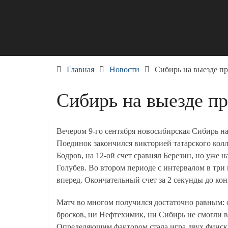
Skip
to
content
Главная
Новости
Сибирь на выезде п
Сибирь на выезде п
Вечером 9-го сентября новосибирская Сибирь н
Поединок закончился викторией татарского колле
Бодров, на 12-ой счет сравнял Березин, но уже
Голубев. Во втором периоде с интервалом в тр
вперед. Окончательный счет за 2 секунды до ко
Матч во многом получился достаточно равным: о
бросков, ни Нефтехимик, ни Сибирь не смогли 
Определяющим фактором стала игра двух фински