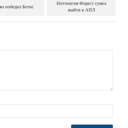
Ноттингем Форест сумел
ко победил Бетис
выйти в АПЛ
й