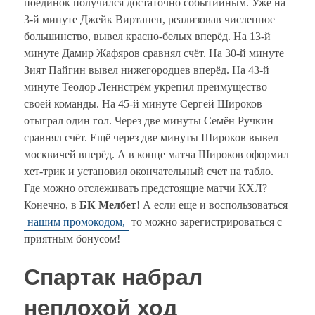
поединок получился достаточно событийным. Уже на
3-й минуте Джейк Виртанен, реализовав численное
большинство, вывел красно-белых вперёд. На 13-й
минуте Дамир Жафяров сравнял счёт. На 30-й минуте
Зият Пайгин вывел нижегородцев вперёд. На 43-й
минуте Теодор Леннстрём укрепил преимущество
своей команды. На 45-й минуте Сергей Широков
отыграл один гол. Через две минуты Семён Ручкин
сравнял счёт. Ещё через две минуты Широков вывел
москвичей вперёд. А в конце матча Широков оформил
хет-трик и установил окончательный счет на табло.
Где можно отслеживать предстоящие матчи КХЛ?
Конечно, в
БК Мелбет
! А если еще и воспользоваться
нашим промокодом,
то можно зарегистрироваться с
приятным бонусом!
Спартак набрал
неплохой ход