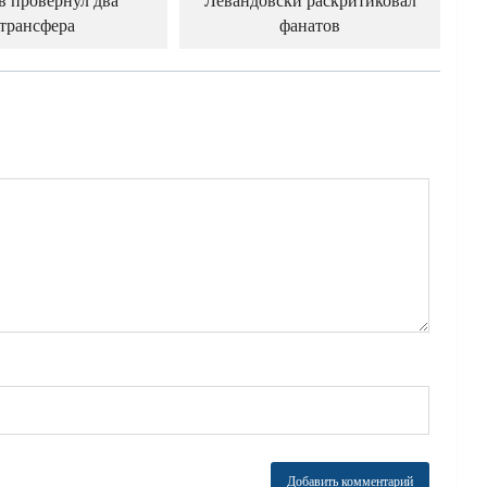
в провернул два
Левандовски раскритиковал
трансфера
фанатов
й