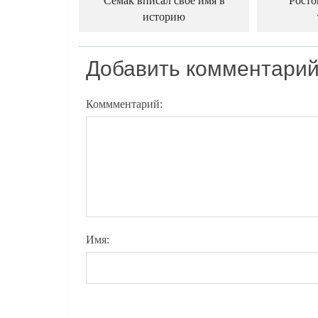
Семак вписал свое имя в
Росто
историю
Добавить комментари
Коммментарий:
Имя: