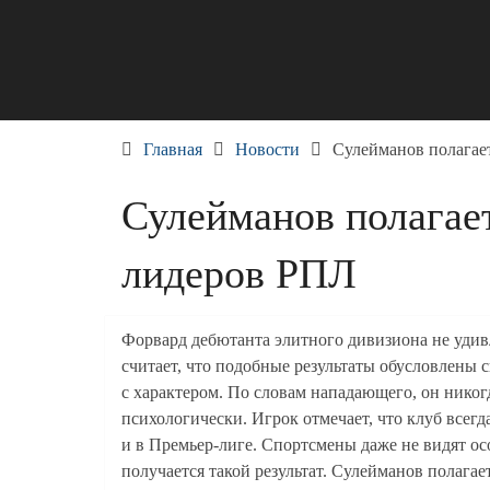
Skip
to
content
Главная
Новости
Сулейманов полагае
Сулейманов полагае
лидеров РПЛ
Форвард дебютанта элитного дивизиона не уди
считает, что подобные результаты обусловлены 
с характером. По словам нападающего, он никог
психологически. Игрок отмечает, что клуб всег
и в Премьер-лиге. Спортсмены даже не видят ос
получается такой результат. Сулейманов полага