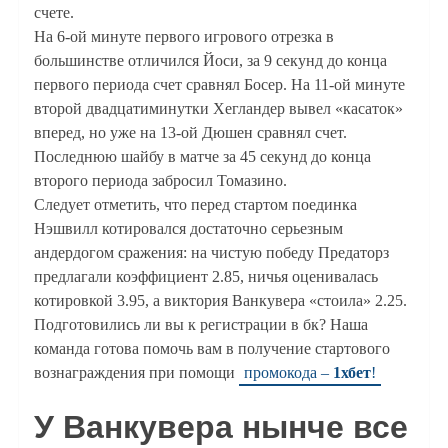
счете.
На 6-ой минуте первого игрового отрезка в
большинстве отличился Йоси, за 9 секунд до конца
первого периода счет сравнял Босер. На 11-ой минуте
второй двадцатиминутки Хегландер вывел «касаток»
вперед, но уже на 13-ой Дюшен сравнял счет.
Последнюю шайбу в матче за 45 секунд до конца
второго периода забросил Томазино.
Следует отметить, что перед стартом поединка
Нэшвилл котировался достаточно серьезным
андердогом сражения: на чистую победу Предаторз
предлагали коэффициент 2.85, ничья оценивалась
котировкой 3.95, а виктория Ванкувера «стоила» 2.25.
Подготовились ли вы к регистрации в бк? Наша
команда готова помочь вам в получение стартового
вознаграждения при помощи
промокода –
1хбет
!
У Ванкувера нынче все