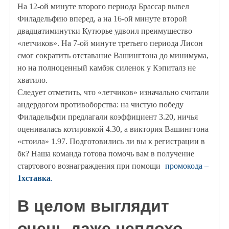
На 12-ой минуте второго периода Брассар вывел
Филадельфию вперед, а на 16-ой минуте второй
двадцатиминутки Кутюрье удвоил преимущество
«летчиков». На 7-ой минуте третьего периода Лисон
смог сократить отставание Вашингтона до минимума,
но на полноценный камбэк силенок у Кэпиталз не
хватило.
Следует отметить, что «летчиков» изначально считали
андердогом противоборства: на чистую победу
Филадельфии предлагали коэффициент 3.20, ничья
оценивалась котировкой 4.30, а виктория Вашингтона
«стоила» 1.97. Подготовились ли вы к регистрации в
бк? Наша команда готова помочь вам в получение
стартового вознаграждения при помощи
промокода –
1хставка
.
В целом выглядит
очень даже неплохо