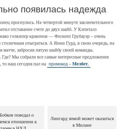
льно появилась надежда
конец проснулись. На четвертой минуте заключительного
атил отставание счете до двух шайб. У Кэпиталз
днако голкипер кракенов — Филипп Грубауэр – очень
 столичным отыграться. А Янни Гурд, в свою очередь, на
м матче, забросив пятую шайбу своей команды.
у. Где? Мы собрали все самые интересные предложения
, то наш сегодня пал на
промокод –
Мелбет
.
Бобков поведал о
Лингард зимой может оказаться
емся отношении к
в Милане
атарям в НХЛ