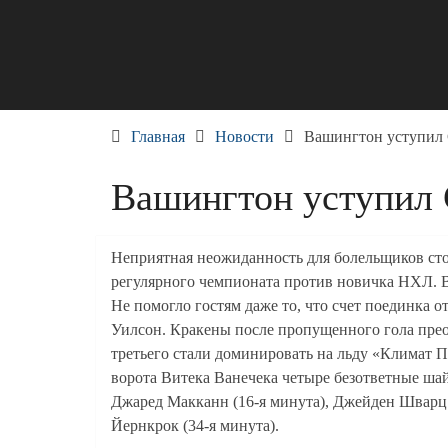
Skip
to
content
Главная
Новости
Вашингтон уступил
Вашингтон уступил 
Неприятная неожиданность для болельщиков ст
регулярного чемпионата против новичка НХЛ. В
Не помогло гостям даже то, что счет поединка 
Уилсон. Кракены после пропущенного гола преоб
третьего стали доминировать на льду «Климат П
ворота Витека Ванечека четыре безответные ша
Джаред Макканн (16-я минута), Джейден Шварц (
Йернкрок (34-я минута).