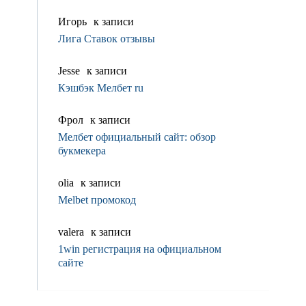
Игорь
к записи
Лига Ставок отзывы
Jesse
к записи
Кэшбэк Мелбет ru
Фрол
к записи
Мелбет официальный сайт: обзор
букмекера
olia
к записи
Melbet промокод
valerа
к записи
1win регистрация на официальном
сайте