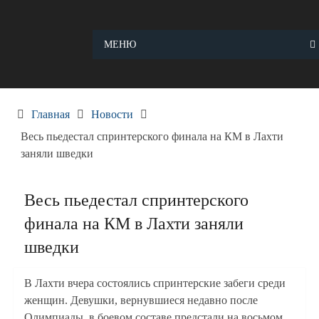
Skip
to
content
МЕНЮ
Главная
Новости
Весь пьедестал спринтерского финала на КМ в Лахти
заняли шведки
Весь пьедестал спринтерского
финала на КМ в Лахти заняли
шведки
В Лахти вчера состоялись спринтерские забеги среди
женщин. Девушки, вернувшиеся недавно после
Олимпиады, в боевом составе предстали на восьмом