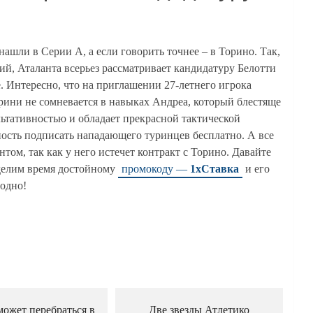
шли в Серии A, а если говорить точнее – в Торино. Так,
й, Аталанта всерьез рассматривает кандидатуру Белотти
. Интересно, что на приглашении 27-летнего игрока
рини не сомневается в навыках Андреа, который блестяще
льтативностью и обладает прекрасной тактической
ность подписать нападающего туринцев бесплатно. А все
нтом, так как у него истечет контракт с Торино. Давайте
уделим время достойному
промокоду —
1хСтавка
и его
годно!
ожет перебраться в
Две звезды Атлетико