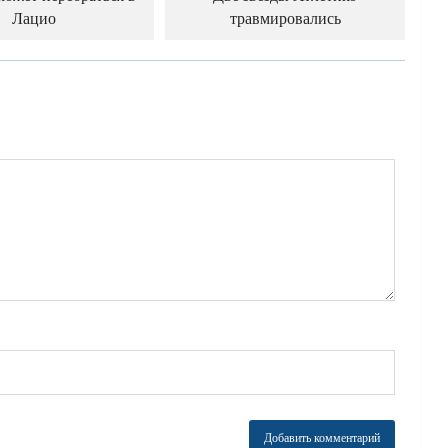
Лацио
травмировались
й