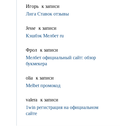
Игорь
к записи
Лига Ставок отзывы
Jesse
к записи
Кэшбэк Мелбет ru
Фрол
к записи
Мелбет официальный сайт: обзор
букмекера
olia
к записи
Melbet промокод
valerа
к записи
1win регистрация на официальном
сайте