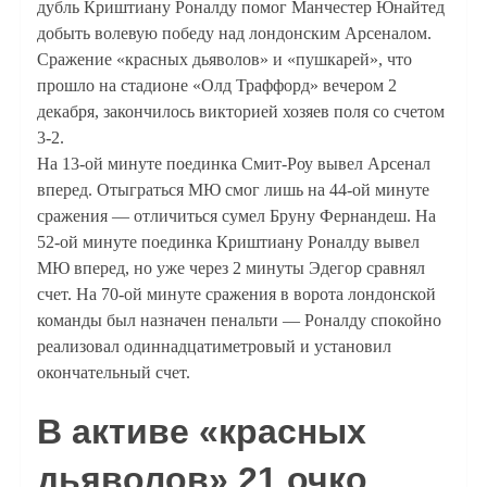
дубль Криштиану Роналду помог Манчестер Юнайтед
добыть волевую победу над лондонским Арсеналом.
Сражение «красных дьяволов» и «пушкарей», что
прошло на стадионе «Олд Траффорд» вечером 2
декабря, закончилось викторией хозяев поля со счетом
3-2.
На 13-ой минуте поединка Смит-Роу вывел Арсенал
вперед. Отыграться МЮ смог лишь на 44-ой минуте
сражения — отличиться сумел Бруну Фернандеш. На
52-ой минуте поединка Криштиану Роналду вывел
МЮ вперед, но уже через 2 минуты Эдегор сравнял
счет. На 70-ой минуте сражения в ворота лондонской
команды был назначен пенальти — Роналду спокойно
реализовал одиннадцатиметровый и установил
окончательный счет.
В активе «красных
дьяволов» 21 очко