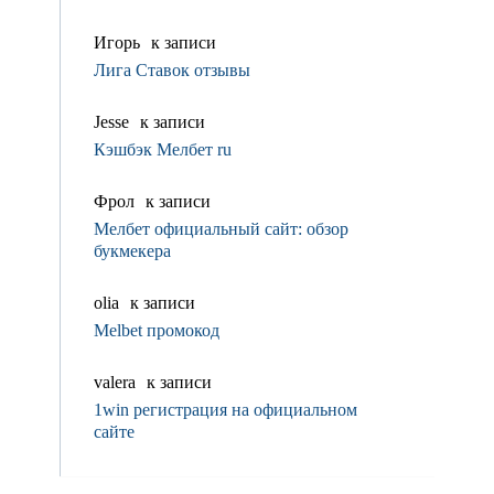
Игорь
к записи
Лига Ставок отзывы
Jesse
к записи
Кэшбэк Мелбет ru
Фрол
к записи
Мелбет официальный сайт: обзор
букмекера
olia
к записи
Melbet промокод
valerа
к записи
1win регистрация на официальном
сайте