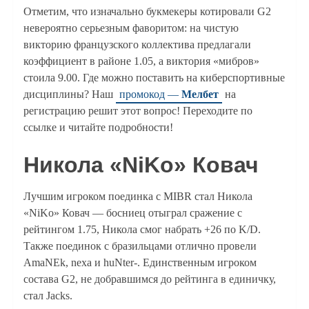
Отметим, что изначально букмекеры котировали G2
невероятно серьезным фаворитом: на чистую
викторию французского коллектива предлагали
коэффициент в районе 1.05, а виктория «мибров»
стоила 9.00. Где можно поставить на киберспортивные
дисциплины? Наш
промокод —
Мелбет
на
регистрацию решит этот вопрос! Переходите по
ссылке и читайте подробности!
Никола «
NiKo
» Ковач
Лучшим игроком поединка с MIBR стал Никола
«NiKo» Ковач — босниец отыграл сражение с
рейтингом 1.75, Никола смог набрать +26 по K/D.
Также поединок с бразильцами отлично провели
AmaNEk, nexa и huNter-. Единственным игроком
состава G2, не добравшимся до рейтинга в единичку,
стал Jaсks.