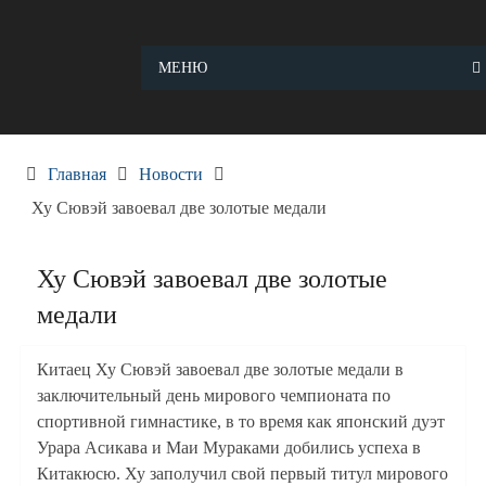
Skip
to
content
МЕНЮ
Главная
Новости
Ху Сювэй завоевал две золотые медали
Ху Сювэй завоевал две золотые
медали
Китаец Ху Сювэй завоевал две золотые медали в
заключительный день мирового чемпионата по
спортивной гимнастике, в то время как японский дуэт
Урара Асикава и Маи Мураками добились успеха в
Китакюсю. Ху заполучил свой первый титул мирового