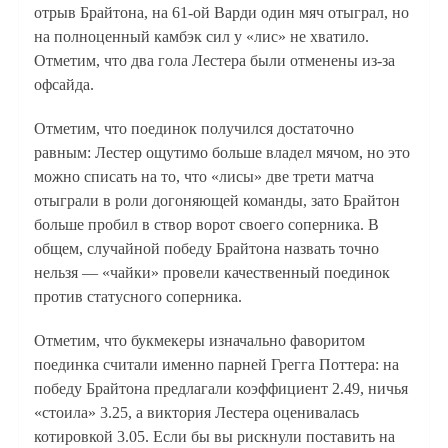
отрыв Брайтона, на 61-ой Варди один мяч отыграл, но
на полноценный камбэк сил у «лис» не хватило.
Отметим, что два гола Лестера были отменены из-за
офсайда.
Отметим, что поединок получился достаточно
равным: Лестер ощутимо больше владел мячом, но это
можно списать на то, что «лисы» две трети матча
отыграли в роли догоняющей команды, зато Брайтон
больше пробил в створ ворот своего соперника. В
общем, случайной победу Брайтона назвать точно
нельзя — «чайки» провели качественный поединок
против статусного соперника.
Отметим, что букмекеры изначально фаворитом
поединка считали именно парней Грегга Поттера: на
победу Брайтона предлагали коэффициент 2.49, ничья
«стоила» 3.25, а виктория Лестера оценивалась
котировкой 3.05. Если бы вы рискнули поставить на