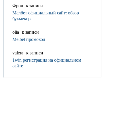
Фрол
к записи
Мелбет официальный сайт: обзор
букмекера
olia
к записи
Melbet промокод
valerа
к записи
1win регистрация на официальном
сайте