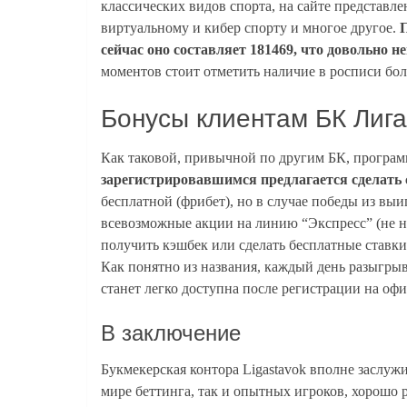
классических видов спорта, на сайте представл
виртуальному и кибер спорту и многое другое.
П
сейчас оно составляет 181469, что довольно 
моментов стоит отметить наличие в росписи бо
Бонусы клиентам БК Лига
Как таковой, привычной по другим БК, програм
зарегистрировавшимся предлагается сделать с
бесплатной (фрибет), но в случае победы из вы
всевозможные акции на линию “Экспресс” (не н
получить кэшбек или сделать бесплатные ставки.
Как понятно из названия, каждый день разыгры
станет легко доступна после регистрации на оф
В заключение
Букмекерская контора Ligastavok вполне заслуж
мире беттинга, так и опытных игроков, хорошо 