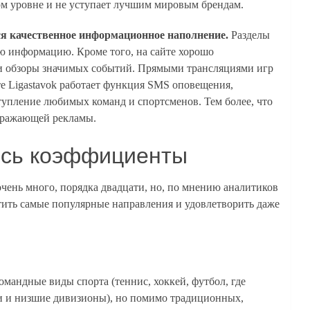
ом уровне и не уступает лучшим мировым брендам.
ся качественное информационное наполнение.
Разделы
 информацию. Кроме того, на сайте хорошо
 и обзоры значимых событий. Прямыми трансляциями игр
те Ligastavok работает функция SMS оповещения,
тупление любимых команд и спортсменов. Тем более, что
здражающей рекламы.
пись коэффициенты
 очень много, порядка двадцати, но, по мнению аналитиков
тить самые популярные направления и удовлетворить даже
мандные виды спорта (теннис, хоккей, футбол, где
и и низшие дивизионы), но помимо традиционных,