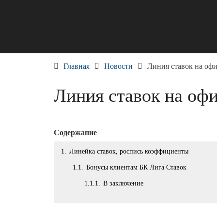
Skip
to
content
Главная
Новости
Линия ставок на оф
Линия ставок на оф
Содержание
1.
Линейка ставок, роспись коэффициенты
1.1.
Бонусы клиентам БК Лига Ставок
1.1.1.
В заключение