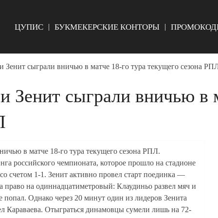
ЦУПИС
БУКМЕКЕРСКИЕ КОНТОРЫ
ПРОМОКОД
 Зенит сыграли вничью в матче 18-го тура текущего сезона РП
 Зенит сыграли вничью в м
Л
ичью в матче 18-го тура текущего сезона РПЛ.
нга российского чемпионата, которое прошло на стадионе
о счетом 1-1. Зенит активно провел старт поединка —
а право на одиннадцатиметровый: Клаудиньо развел мяч и
е попал. Однако через 20 минут один из лидеров Зенита
ел Караваева. Отыграться динамовцы сумели лишь на 72-