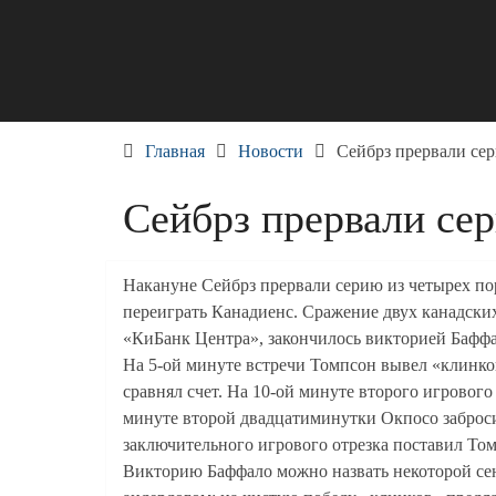
Skip
to
content
Главная
Новости
Сейбрз прервали се
Сейбрз прервали се
Накануне Сейбрз прервали серию из четырех пор
переиграть Канадиенс. Сражение двух канадских
«КиБанк Центра», закончилось викторией Баффал
На 5-ой минуте встречи Томпсон вывел «клинко
сравнял счет. На 10-ой минуте второго игрового
минуте второй двадцатиминутки Окпосо заброси
заключительного игрового отрезка поставил То
Викторию Баффало можно назвать некоторой сен