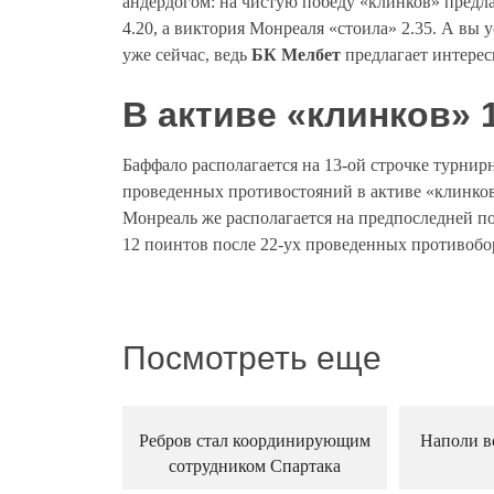
андердогом: на чистую победу «клинков» предл
4.20, а виктория Монреаля «стоила» 2.35. А вы у
уже сейчас, ведь
БК Мелбет
предлагает интерес
В активе «клинков» 
Баффало располагается на 13-ой строчке турнир
проведенных противостояний в активе «клинков
Монреаль же располагается на предпоследней п
12 поинтов после 22-ух проведенных противобо
Посмотреть еще
Ребров стал координирующим
Наполи в
сотрудником Спартака