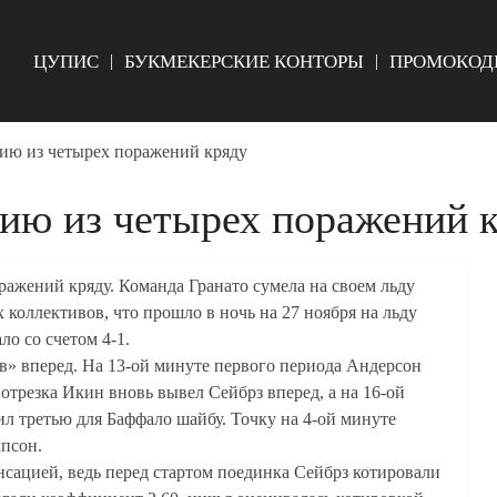
ЦУПИС
БУКМЕКЕРСКИЕ КОНТОРЫ
ПРОМОКОД
рию из четырех поражений кряду
рию из четырех поражений 
ажений кряду. Команда Гранато сумела на своем льду
 коллективов, что прошло в ночь на 27 ноября на льду
о со счетом 4-1.
в» вперед. На 13-ой минуте первого периода Андерсон
 отрезка Икин вновь вывел Сейбрз вперед, а на 16-ой
л третью для Баффало шайбу. Точку на 4-ой минуте
мпсон.
сацией, ведь перед стартом поединка Сейбрз котировали