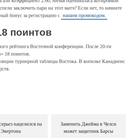
агали коэффициент 2.60, ничья оценивалась котировкой
спели заключить пари на этот матч? Если нет, то начните
ный бонус за регистрацию с
нашим промокодом.
18 поинтов
ного рейтинга Восточной конференции. После 20-ти
» 18 поинтов.
озиции турнирной таблицы Востока. В копилке Канадиенс
рств.
серьез нацелился на
Заменить Джейма в Челси
Эвертона
может защитник Барсы