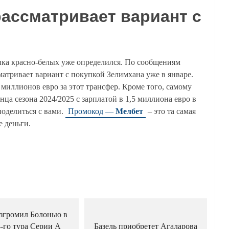
рассматривает вариант с
ика красно-белых уже определился. По сообщениям
матривает вариант с покупкой Зелимхана уже в январе.
миллионов евро за этот трансфер. Кроме того, самому
нца сезона 2024/2025 с зарплатой в 1,5 миллиона евро в
поделиться с вами.
Промокод —
Мелбет
– это та самая
е деньги.
згромил Болонью в
4-го тура Серии А
Базель приобретет Агаларова