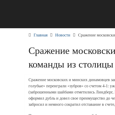
Skip
to
content
Главная
Новости
Сражение московски
Сражение московски
команды из столицы
Сражение московских и минских динамовцев зак
голубые» переиграли «зубров» со счетом 4-1: уж
(заброшенными шайбами отметились Линдберг, Ш
оформил дубль и довел свое преимущество до че
забросил и немного сократил отставание в счете,