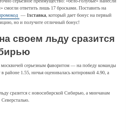
точно серьезное преимущество: «бело-голубые» нанесли
ы» смогли ответить лишь 17 бросками. Поставить на
промокод
—
1хставка
, который дает бонус на первый
уицию, но и получите отличный бонус!
на своем льду сразится
ибирью
и москвичей серьезным фаворитом — на победу команды
 районе 1.55, ничья оценивалась котировкой 4.90, а
льду сразится с новосибирской Сибирью, а минчанам
й Северсталью.