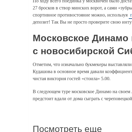
По ходу всего поединка у москвичей было доста
27 бросков в створ минских ворот, а сами «зубр
спортивное противостояние можно, используя
депозит! Так Вы не просто проверите свою инт
Московское Динамо 
с новосибирской С
Отметим, что изначально букмекеры выставлял
Кудашова в основное время давали коэффициент в
чистая виктория гостей «стоила» 5.00.
В следующем туре московское Динамо на своем 
предстоит вдали от дома сыграть с череповецко
Посмотреть еще