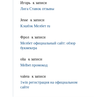
Игорь
к записи
Лига Ставок отзывы
Jesse
к записи
Кэшбэк Мелбет ru
Фрол
к записи
Мелбет официальный сайт: обзор
букмекера
olia
к записи
Melbet промокод
valerа
к записи
1win регистрация на официальном
сайте