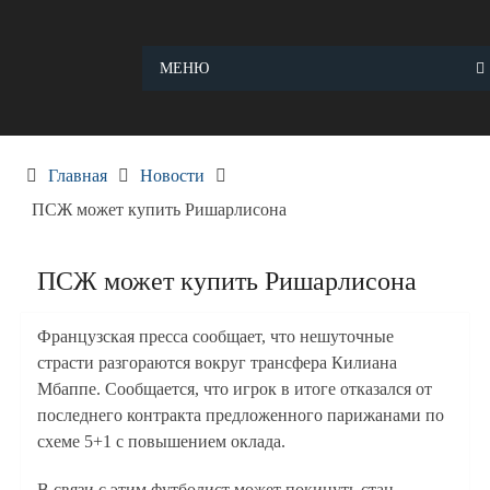
Skip
to
content
МЕНЮ
Главная
Новости
ПСЖ может купить Ришарлисона
ПСЖ может купить Ришарлисона
Французская пресса сообщает, что нешуточные
страсти разгораются вокруг трансфера Килиана
Мбаппе. Сообщается, что игрок в итоге отказался от
последнего контракта предложенного парижанами по
схеме 5+1 с повышением оклада.
В связи с этим футболист может покинуть стан